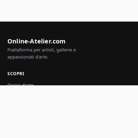
Online-Atelier.com
Piattaforma per artisti, gallerie e
appassionati d'arte.
SCOPRI
Opere d'arte
Artisti
Gallerie
Eventi
Gruppi
Cerca
PARTECIPA