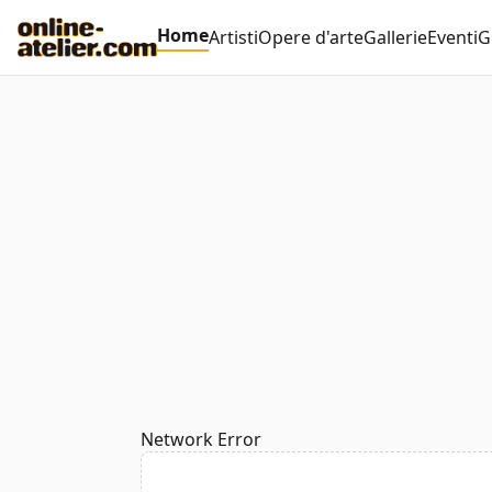
Home
Artisti
Opere d'arte
Gallerie
Eventi
G
Network Error