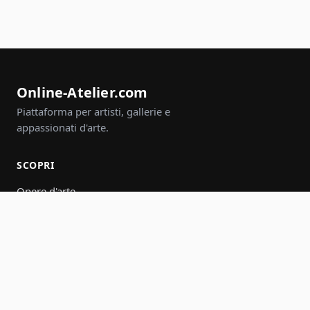
Online-Atelier.com
Piattaforma per artisti, gallerie e
appassionati d'arte.
SCOPRI
Opere d'arte
Artisti
Gallerie
Eventi
Gruppi
Cerca
PARTECIPA