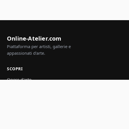
Online-Atelier.com
Piattaforma per artisti, gallerie e
appassionati d'arte.
SCOPRI
Opere d'arte
Artisti
Gallerie
Eventi
Gruppi
Cerca
PARTECIPA