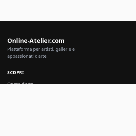
Online-Atelier.com
Piattaforma per artisti, gallerie e
appassionati d'arte.
SCOPRI
Opere d'arte
Artisti
Gallerie
Eventi
Gruppi
Cerca
PARTECIPA