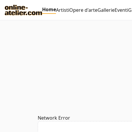
Home
Artisti
Opere d'arte
Gallerie
Eventi
G
Network Error