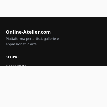
Online-Atelier.com
Piattaforma per artisti, gallerie e
appassionati d'arte.
SCOPRI
Opere d'arte
Artisti
Gallerie
Eventi
Gruppi
Cerca
PARTECIPA