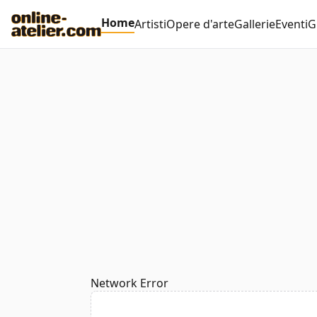
Home
Artisti
Opere d'arte
Gallerie
Eventi
G
Network Error