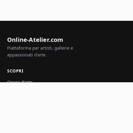
Online-Atelier.com
Piattaforma per artisti, gallerie e
appassionati d'arte.
SCOPRI
Opere d'arte
Artisti
Gallerie
Eventi
Gruppi
Cerca
PARTECIPA