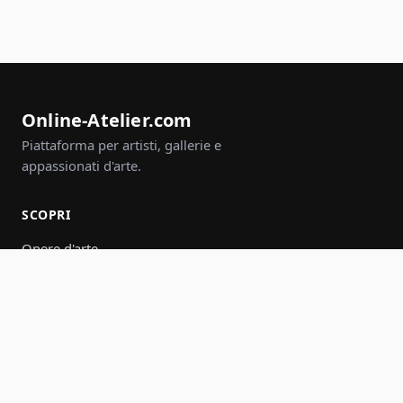
Online-Atelier.com
Piattaforma per artisti, gallerie e
appassionati d'arte.
SCOPRI
Opere d'arte
Artisti
Gallerie
Eventi
Gruppi
Cerca
PARTECIPA