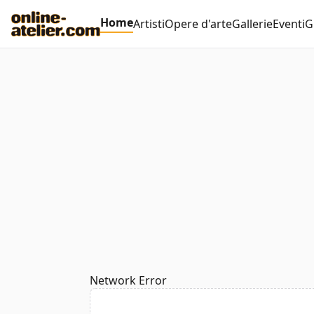
Home
Artisti
Opere d'arte
Gallerie
Eventi
G
Network Error