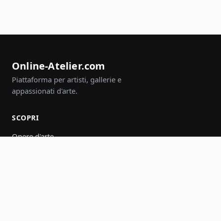
Online-Atelier.com
Piattaforma per artisti, gallerie e
appassionati d'arte.
SCOPRI
Opere d'arte
Artisti
Gallerie
Eventi
Gruppi
Cerca
PARTECIPA