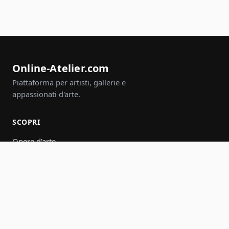
Online-Atelier.com
Piattaforma per artisti, gallerie e
appassionati d'arte.
SCOPRI
Opere d'arte
Artisti
Gallerie
Eventi
Gruppi
Cerca
PARTECIPA