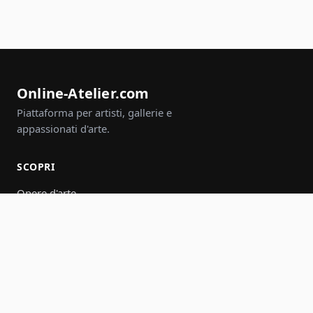
Online-Atelier.com
Piattaforma per artisti, gallerie e
appassionati d'arte.
SCOPRI
Opere d'arte
Artisti
Gallerie
Eventi
Gruppi
Cerca
PARTECIPA