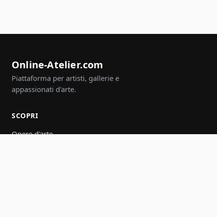
Online-Atelier.com
Piattaforma per artisti, gallerie e
appassionati d'arte.
SCOPRI
Opere d'arte
Artisti
Gallerie
Eventi
Gruppi
Cerca
PARTECIPA