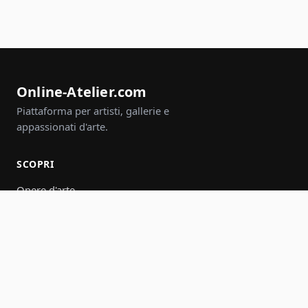
Online-Atelier.com
Piattaforma per artisti, gallerie e
appassionati d'arte.
SCOPRI
Opere d'arte
Artisti
Gallerie
Eventi
Gruppi
Cerca
PARTECIPA