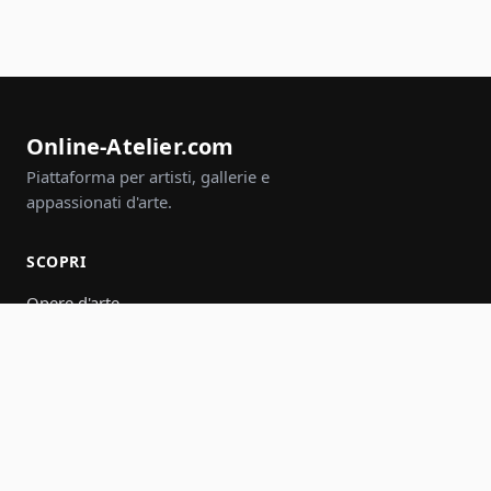
Online-Atelier.com
Piattaforma per artisti, gallerie e
appassionati d'arte.
SCOPRI
Opere d'arte
Artisti
Gallerie
Eventi
Gruppi
Cerca
PARTECIPA