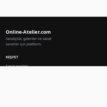
Online-Atelier.com
Sanatçılar, galeriler ve sanat
severler için platform.
KEŞFET
Sanat eserleri
Sanatçılar
Galeriler
Etkinlikler
Gruplar
Ara
KATIL