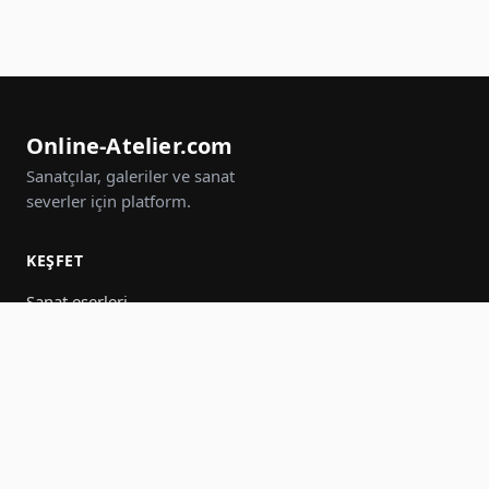
Online-Atelier.com
Sanatçılar, galeriler ve sanat
severler için platform.
KEŞFET
Sanat eserleri
Sanatçılar
Galeriler
Etkinlikler
Gruplar
Ara
KATIL