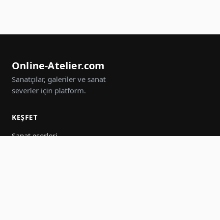
Online-Atelier.com
Sanatçılar, galeriler ve sanat
severler için platform.
KEŞFET
Sanat eserleri
Sanatçılar
Galeriler
Etkinlikler
Gruplar
Ara
KATIL