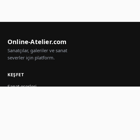
Online-Atelier.com
Sanatçılar, galeriler ve sanat
severler için platform.
KEŞFET
Sanat eserleri
Sanatçılar
Galeriler
Etkinlikler
Gruplar
Ara
KATIL