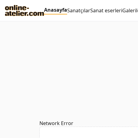
Anasayfa
Sanatçılar
Sanat eserleri
Galeril
Network Error