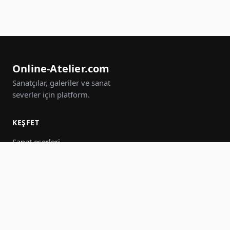
Online-Atelier.com
Sanatçılar, galeriler ve sanat
severler için platform.
KEŞFET
Sanat eserleri
Sanatçılar
Galeriler
Etkinlikler
Gruplar
Ara
KATIL