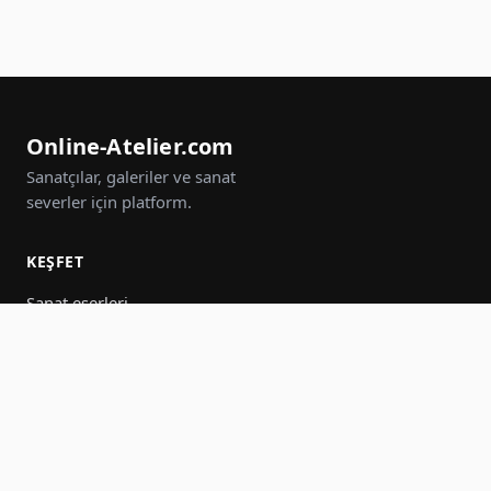
Online-Atelier.com
Sanatçılar, galeriler ve sanat
severler için platform.
KEŞFET
Sanat eserleri
Sanatçılar
Galeriler
Etkinlikler
Gruplar
Ara
KATIL