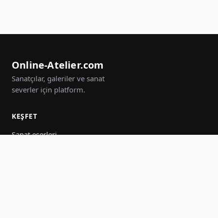
Online-Atelier.com
Sanatçılar, galeriler ve sanat
severler için platform.
KEŞFET
Sanat eserleri
Sanatçılar
Galeriler
Etkinlikler
Gruplar
Ara
KATIL