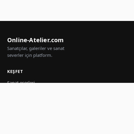
Online-Atelier.com
Sanatçılar, galeriler ve sanat
severler için platform.
KEŞFET
Sanat eserleri
Sanatçılar
Galeriler
Etkinlikler
Gruplar
Ara
KATIL