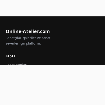
Online-Atelier.com
Sanatçılar, galeriler ve sanat
severler için platform.
KEŞFET
Sanat eserleri
Sanatçılar
Galeriler
Etkinlikler
Gruplar
Ara
KATIL