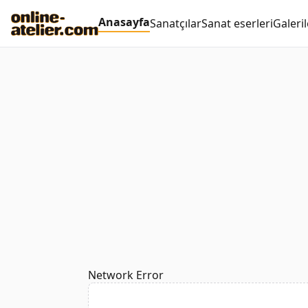
Anasayfa
Sanatçılar
Sanat eserleri
Galeril
Network Error