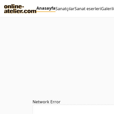
Anasayfa
Sanatçılar
Sanat eserleri
Galeril
Network Error