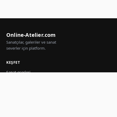
Online-Atelier.com
Sanatçılar, galeriler ve sanat
severler için platform.
KEŞFET
Sanat eserleri
Sanatçılar
Galeriler
Etkinlikler
Gruplar
Ara
KATIL