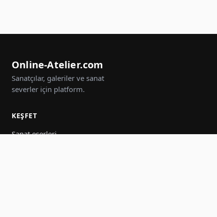
Online-Atelier.com
Sanatçılar, galeriler ve sanat
severler için platform.
KEŞFET
Sanat eserleri
Sanatçılar
Galeriler
Etkinlikler
Gruplar
Ara
KATIL