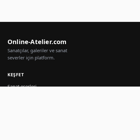
Online-Atelier.com
Sanatçılar, galeriler ve sanat
severler için platform.
KEŞFET
Sanat eserleri
Sanatçılar
Galeriler
Etkinlikler
Gruplar
Ara
KATIL