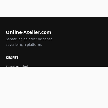
Online-Atelier.com
Sanatçılar, galeriler ve sanat
severler için platform.
KEŞFET
Sanat eserleri
Sanatçılar
Galeriler
Etkinlikler
Gruplar
Ara
KATIL