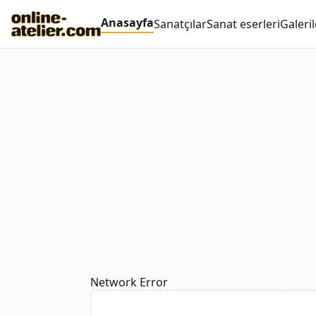
Anasayfa
Sanatçılar
Sanat eserleri
Galeril
Network Error