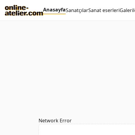
Anasayfa
Sanatçılar
Sanat eserleri
Galeril
Network Error