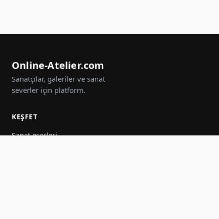
Online-Atelier.com
Sanatçılar, galeriler ve sanat
severler için platform.
KEŞFET
Sanat eserleri
Sanatçılar
Galeriler
Etkinlikler
Gruplar
Ara
KATIL