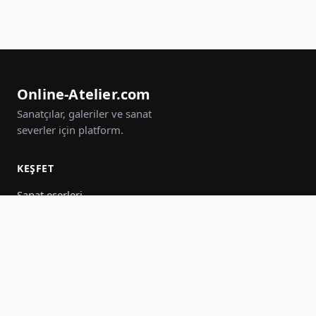
Online-Atelier.com
Sanatçılar, galeriler ve sanat
severler için platform.
KEŞFET
Sanat eserleri
Sanatçılar
Galeriler
Etkinlikler
Gruplar
Ara
KATIL