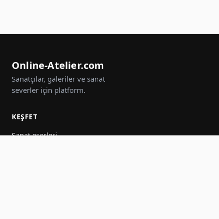
Online-Atelier.com
Sanatçılar, galeriler ve sanat
severler için platform.
KEŞFET
Sanat eserleri
Sanatçılar
Galeriler
Etkinlikler
Gruplar
Ara
KATIL