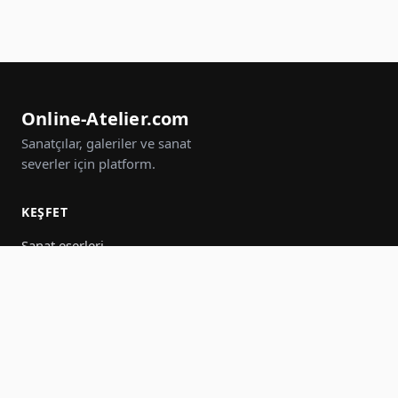
Online-Atelier.com
Sanatçılar, galeriler ve sanat
severler için platform.
KEŞFET
Sanat eserleri
Sanatçılar
Galeriler
Etkinlikler
Gruplar
Ara
KATIL