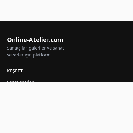
Online-Atelier.com
Sanatçılar, galeriler ve sanat
severler için platform.
KEŞFET
Sanat eserleri
Sanatçılar
Galeriler
Etkinlikler
Gruplar
Ara
KATIL