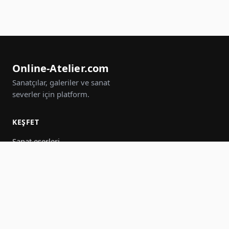
Online-Atelier.com
Sanatçılar, galeriler ve sanat
severler için platform.
KEŞFET
Sanat eserleri
Sanatçılar
Galeriler
Etkinlikler
Gruplar
Ara
KATIL