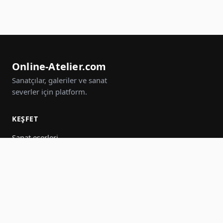
Online-Atelier.com
Sanatçılar, galeriler ve sanat
severler için platform.
KEŞFET
Sanat eserleri
Sanatçılar
Galeriler
Etkinlikler
Gruplar
Ara
KATIL