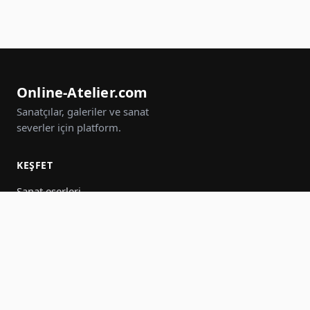
Online-Atelier.com
Sanatçılar, galeriler ve sanat
severler için platform.
KEŞFET
Sanat eserleri
Sanatçılar
Galeriler
Etkinlikler
Gruplar
Ara
KATIL