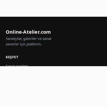
Online-Atelier.com
Sanatçılar, galeriler ve sanat
severler için platform.
KEŞFET
Sanat eserleri
Sanatçılar
Galeriler
Etkinlikler
Gruplar
Ara
KATIL