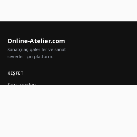
Online-Atelier.com
Sanatçılar, galeriler ve sanat
severler için platform.
KEŞFET
Sanat eserleri
Sanatçılar
Galeriler
Etkinlikler
Gruplar
Ara
KATIL