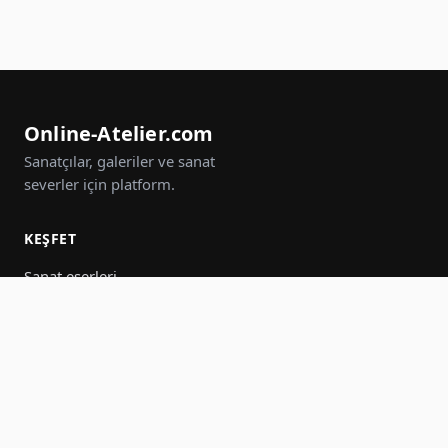
Online-Atelier.com
Sanatçılar, galeriler ve sanat
severler için platform.
KEŞFET
Sanat eserleri
Sanatçılar
Galeriler
Etkinlikler
Gruplar
Ara
KATIL