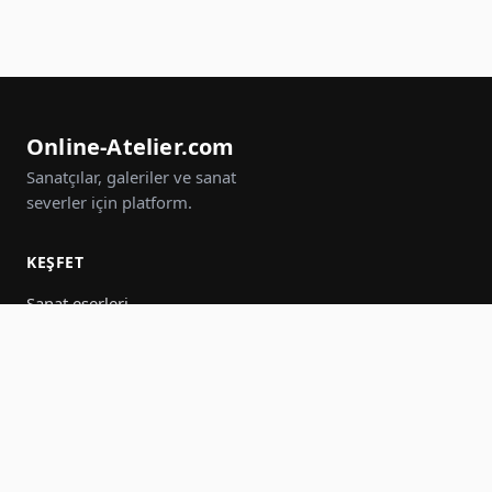
Online-Atelier.com
Sanatçılar, galeriler ve sanat
severler için platform.
KEŞFET
Sanat eserleri
Sanatçılar
Galeriler
Etkinlikler
Gruplar
Ara
KATIL