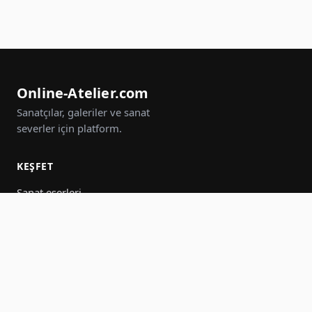
Online-Atelier.com
Sanatçılar, galeriler ve sanat
severler için platform.
KEŞFET
Sanat eserleri
Sanatçılar
Galeriler
Etkinlikler
Gruplar
Ara
KATIL