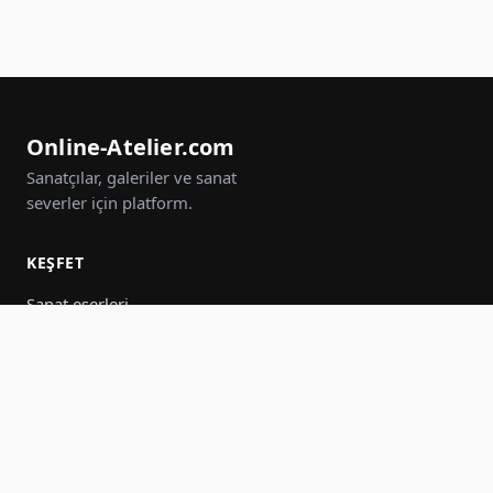
Online-Atelier.com
Sanatçılar, galeriler ve sanat
severler için platform.
KEŞFET
Sanat eserleri
Sanatçılar
Galeriler
Etkinlikler
Gruplar
Ara
KATIL