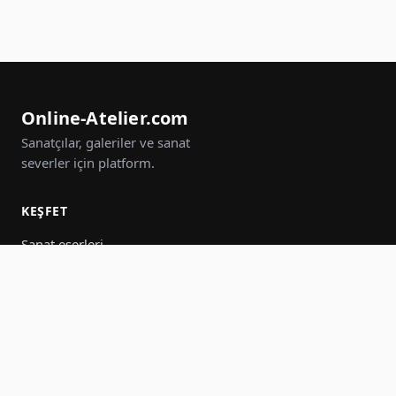
Online-Atelier.com
Sanatçılar, galeriler ve sanat
severler için platform.
KEŞFET
Sanat eserleri
Sanatçılar
Galeriler
Etkinlikler
Gruplar
Ara
KATIL